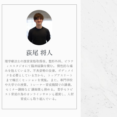
荻尾 将人
理学療法士の国家資格取得後、整形外科、ピラテ
ィススタジオにて臨床経験を積む。 慢性的な痛
みを抱えている方、不良姿勢の改善、ボディメイ
クを必要としている方から、 トップアスリート
まで幅広くセッションを実施。 また、専門学校
や大学での授業、トレーナー育成機関での講義、
セミナー講師など 講師業も務める。 若手セラピ
スト育成の為のオンラインサロンも運営し、人材
育成にも取り組んでいる。